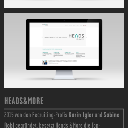
HEADS&MORE
Karin Igler
Sabine
2015 von den Recruiting-Profis
und
Robl
gegründet, besetzt Heads & More die Top-