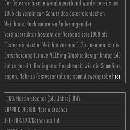
Der Österreichische Weinbauverband wurde bereits am
1885 als Verein zum Schutz des österreichischen
Weinbaus. Nach mehreren Änderungen der
Vereinsstruktur besteht der Verband seit 1988 als
"Österreichischer Weinbauverband". So gesehen ist die
Entscheidung für overVELMing Graphic Design knapp 140
Jahre gereift. Gediegener Geschmack, wie die Someliers
sagen. Mehr zu Festverantaltung samt Altweinprobe
hier
.
LOGO:
Martin Stecher (140 Jahre), ÖWV
GRAPHIC DESIGN:
Martin Stecher
AGENTUR:
LKÖ/Katharina Tidl