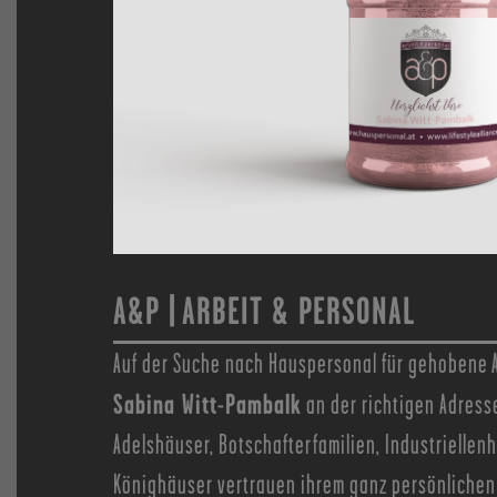
A&P | ARBEIT & PERSONAL
Auf der Suche nach Hauspersonal für gehobene 
Sabina Witt-Pambalk
an der richtigen Adress
Adelshäuser, Botschafterfamilien, Industriellen
Könighäuser vertrauen ihrem ganz persönlichen 