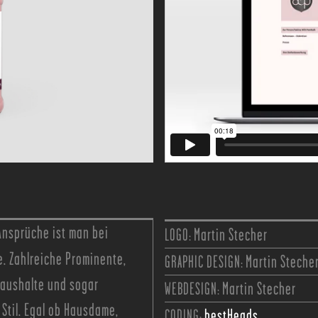
Ansprüche ist man bei
LOGO:
Martin Stecher
e. Zahlreiche Prominente,
GRAPHIC DESIGN:
Martin Steche
haushalte und sogar
WEBDESIGN:
Martin Stecher
Stil. Egal ob Hausdame,
CODING:
bestHeads