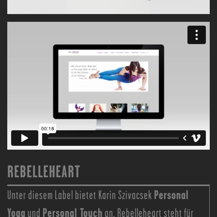
REBELLEHEART
Personal
Unter diesem Label bietet Karin Szivacsek
Yoga
Personal Touch
und
an. Rebelleheart steht für