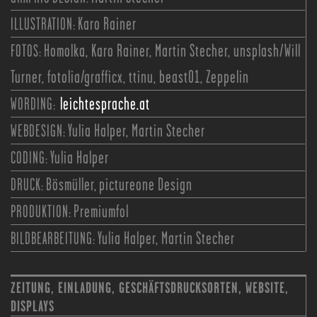
ILLUSTRATION:
Karo Rainer
FOTOS:
Homolka, Karo Rainer, Martin Stecher, unsplash/Will
Turner, fotolia/grafficx, ttinu, beast01, Zeppelin
WORDING:
leichtesprache.at
WEBDESIGN:
Yulia Halper, Martin Stecher
CODING:
Yulia Halper
DRUCK:
Bösmüller, pictureone Design
PRODUKTION:
Premiumfol
BILDBEARBEITUNG:
Yulia Halper, Martin Stecher
ZEITUNG, EINLADUNG, GESCHÄFTSDRUCKSORTEN, WEBSITE,
DISPLAYS