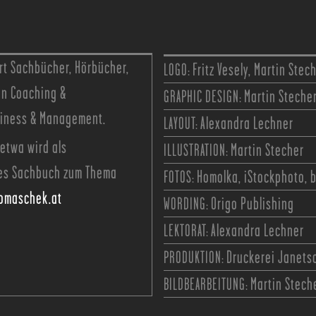
rt Sachbücher, Hörbücher,
LOGO:
Fritz Vesely, Martin Stec
en Coaching &
GRAPHIC DESIGN:
Martin Steche
siness & Management.
LAYOUT:
Alexandra Lechner
etwa wird als
ILLUSTRATION:
Martin Stecher
es Sachbuch zum Thema
FOTOS:
Homolka, iStockphoto, 
tomaschek.at
WORDING:
Origo Publishing
LEKTORAT:
Alexandra Lechner
PRODUKTION:
Druckerei Janets
BILDBEARBEITUNG:
Martin Stech